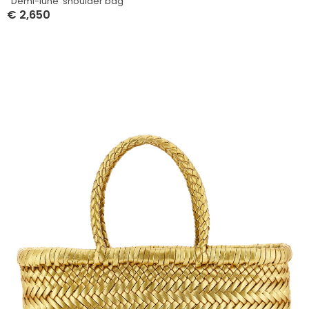
‘ Demi-lune’ shoulder bag
€
2,650
Select Options