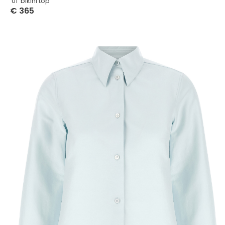
’01’ bikini top
€
365
Select Options