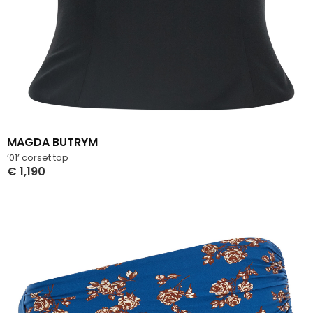
MAGDA BUTRYM
’01’ corset top
€
1,190
Select Options