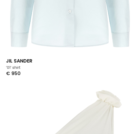
JIL SANDER
’01’ shirt
€
950
Select Options