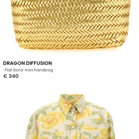
DRAGON DIFFUSION
‘ Flat Gora’ mini handbag
€
340
Select Options