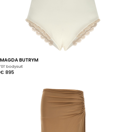
MAGDA BUTRYM
’01’ bodysuit
€
895
Select Options