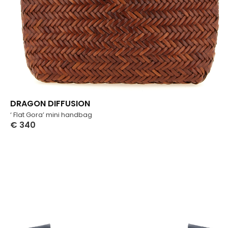
DRAGON DIFFUSION
‘ Flat Gora’ mini handbag
€
340
Select Options