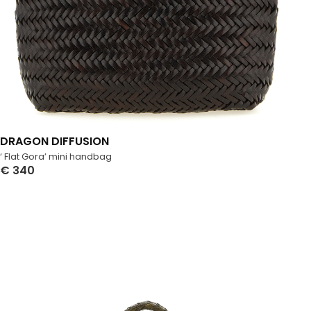
DRAGON DIFFUSION
‘ Flat Gora’ mini handbag
€
340
Select Options