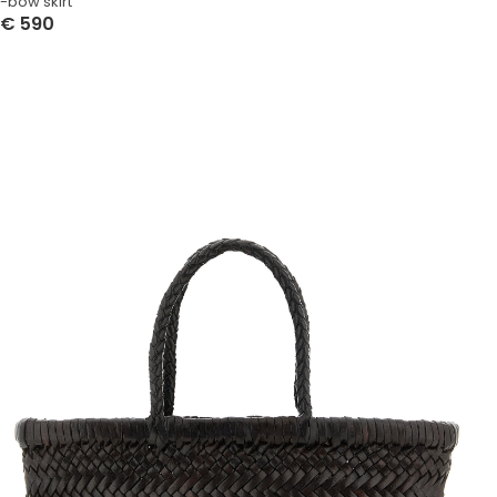
-bow skirt
€
590
Select Options