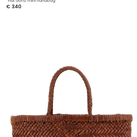
‘ Flat Gora’ mini handbag
€
340
Select Options