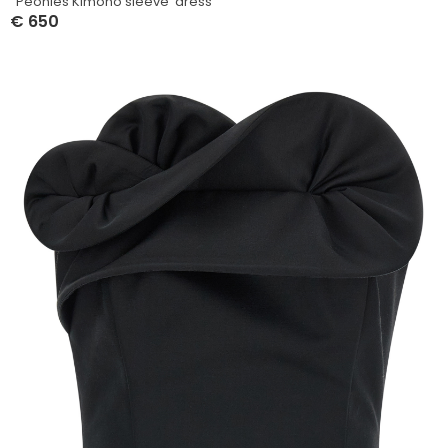
‘ Peonies Kimono sleeve’ dress
€
650
Select Options