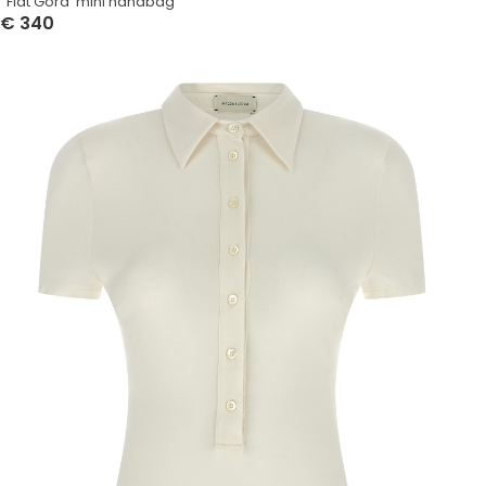
‘ Flat Gora’ mini handbag
€
340
Select Options